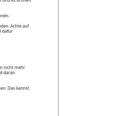
iv und es drohen 
onen.
nden. Achte auf 
l dafür 
nn nicht mehr 
d daran 
hen. Das kannst 