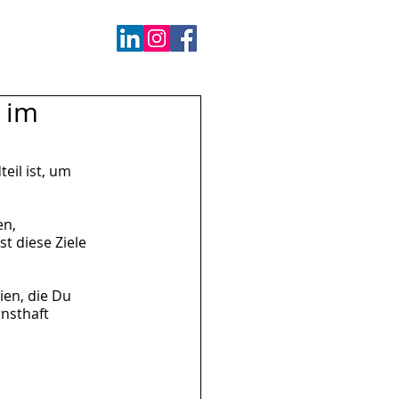
g im
eil ist, um 
n, 
t diese Ziele 
en, die Du 
nsthaft 