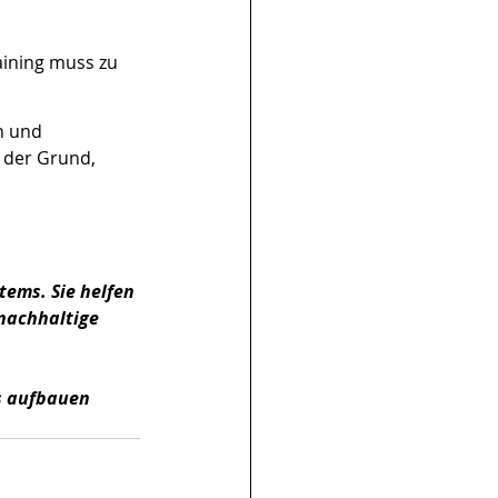
aining muss zu 
n und 
 der Grund, 
ems. Sie helfen 
 nachhaltige 
s aufbauen 