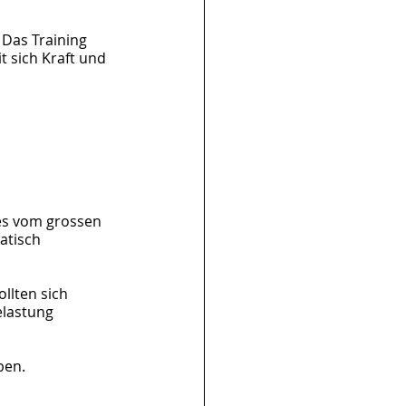
 Das Training 
 sich Kraft und 
 es vom grossen 
atisch 
llten sich 
elastung 
ben.