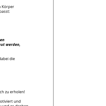
n Körper 
asst: 
en 
aut werden, 
abei die 
ch zu erholen!
otiviert und 