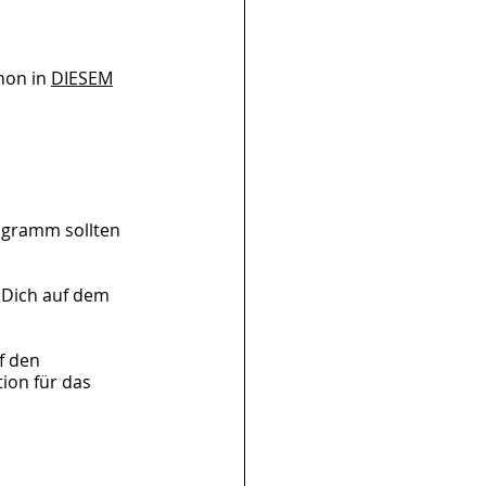
hon in 
DIESEM
ogramm sollten 
Dich auf dem 
f den 
tion
 für das 