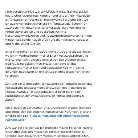
Mein beruflicher Pfad war so vielfältig wie das Training, das ich
heute lehre. Als gelernter Konditor und langjähriger Mitarbeiter
an Tankstellen entdeckte ich meine wahre Berufung dort, wo
ich es am wenigsten erwartete, im Fitnessstudio. Schon früh
zwangen mich gesundheitliche Herausforderungen meinen
Körper zu verstehen und zu stärken. Asthma,
Haltungsschwierigkeiten und Rückenprobleme waren nicht nur
Hindernisse, sondern auch Weckrufe, die mich zum Ausdauer-
und Krafttraining führten.
Ich erinnere mich an die Tage ohne YouTube und soziale Medien,
wo ich im Wohnzimmer meiner Eltern mit zwei Stühlen und
mit Kurzhanteln trainierte, geleitet von den Weisheiten alter
Bodybuilding-Zeitschriften. Heute, nachdem ich das
Fundament meiner Kraft und Selbstsicherheit im Training
gefunden habe, kann ich mir ein Leben ohne dieses nicht mehr
vorstellen.
2014 war ein Wendepunkt: Ich tauschte die Tankstelle gegen das
Fitnessstudio und absolvierte ein zweijähriges Praktikum als
Fitness-Instruktor in Bachenbülach, ergänzt durch eine
Ausbildung an der Swiss Academy of Fitness and Sports in
Zürich.
Mit drei Jahren Berufserfahrung, unzähligen Personal Trainings
und erfolgreich bestandenen Kursen sowie Prüfungen, erlangte
ich stolz den Titel "
Fitness Instruktor mit eidgenössischem
Fachausweis"
.
2019 war der Startschuss: Ich gründete Mauri's Personal Training
in Schaffhausen, um Menschen durch maßgeschneidertes
Personal Training auf ihrem Weg zum Erfolg zu unterstützen.