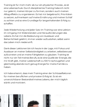
Training ist für mich mehr als nur ein physischer Prozess , es ist
eine Lebensschule. Durch diszipliniertes Training habe ich nicht
nur gelernt, meinen Körper zu formen, sondern auch meinen
Alltag effektiv zu organisieren. Es hat mir beigebracht, Prioritäten
zu setzen, aufmerksam auf meine Ernährung und meinen Schlaf
zu achten und so eine Grundlage für langanhaltenden Erfolg zu
schaffen.
Jede Wiederholung und jeder Satz im Training war eine Lektion
im Umgang mit Widerständen und Herausforderungen des
Lebens. Es hat mir die Bedeutung von Ausdauer und
Beharrlichkeit gelehrt, immer wieder aufzustehen, selbst wenn
das Leben mich niederwirft.
Dank dieser Lektionen bin ich heute in der Lage, mit Fokus und
Ausdauer an meiner Selbstständigkeit zu arbeiten, selbstbewusst
aufzutreten und an meine Fähigkeiten zu glauben. Training ist
nicht nur ein Teil meines Berufs, es ist eine Quelle der Energie, die
mir Kraft gibt, meiner Leidenschaft zu 100 % nachzugehen und
gleichzeitig abends noch genug Energie für meine Familie zu
haben.
Ich habe erkannt, dass mein Training einer der Schlüsselfaktoren
für meinen beruflichen und privaten Erfolg ist. Es ist ein
unverzichtbarer Bestandteil meines Lebens, der mich täglich
stärkt und motiviert.