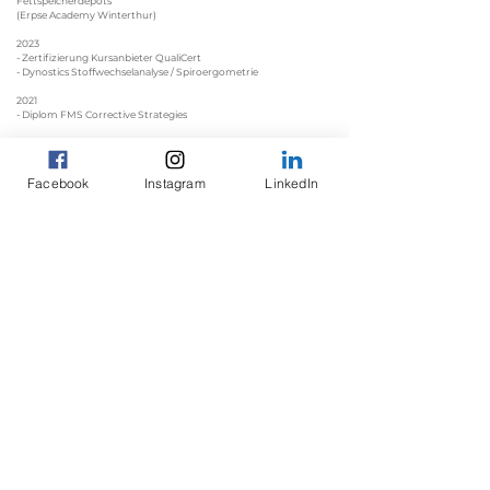
Fettspeicherdepots
(Erpse Academy Winterthur)
2023
- Zertifizierung Kursanbieter QualiCert
- Dynostics Stoffwechselanalyse / Spiroergometrie
2021
- Diplom FMS Corrective Strategies
2020
- Diplom Functional Movement Screen -FMS
Facebook
Instagram
LinkedIn
2019
- Gründung Mauri´s Personal Training
2018
- Diplom Bootcamper Functional Trainer - SAFS Zürich
2017
- Eidg. Fachausweis Fitness Instruktor - Bern
2016
- Diplom Reha Betreuer - SAFS Zürich
- Diplom Cardio Trainer - SAFS Zürich
- Diplom Workout Trainer - SAFS Zürich
- Diplom Ernährungstrainer - SAFS Zürich
2015
- Diplom Fitness Betreuer - SAFS Zürich
- Diplom Fitness Trainer - SAFS Zürich
- Diplom Kundeberater - SAFS Zürich