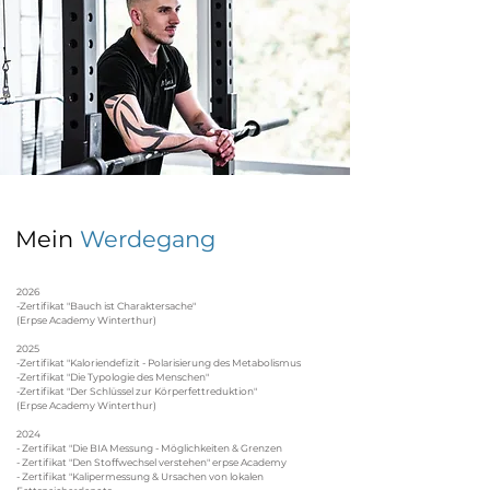
Mein
Werdegang
2026
-Zertifikat "Bauch ist Charaktersache"
(Erpse Academy Winterthur)
2025
-Zertifikat "Kaloriendefizit - Polarisierung des Metabolismus
-Zertifikat "Die Typologie des Menschen"
-Zertifikat "Der Schlüssel zur Körperfettreduktion"
(Erpse Academy Winterthur)
2024
- Zertifikat "Die BIA Messung - Möglichkeiten & Grenzen
- Zertifikat "Den Stoffwechsel verstehen" erpse Academy
- Zertifikat "Kalipermessung & Ursachen von lokalen