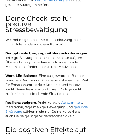
Dabei können Dir 
bestimmte Übungen
 als auch 
gezielte Strategien helfen.
Deine Checkliste für 
positive 
Stressbewältigung
Was neben gesunder Selbsteinschätzung noch 
hilft? Unter anderem diese Punkte: 
Der optimale Umgang mit Herausforderungen
: 
Teile große Aufgaben in kleine Schritte auf, um 
Überwältigung zu verhindern. Klar definierte 
Meilensteine fördern Fokus und Motivation!
Work-Life-Balance
: Eine ausgewogene Balance 
zwischen Berufs- und Privatleben ist essentiell. Zeit 
für Entspannung, soziale Kontakte und Hobbys 
stärkt Deine Resilienz und bringt Dich gestärkt 
zurück in herausfordernde Situationen. 
Resilienz steigern
: Praktiken wie 
Achtsamkeit
, 
Meditation, regelmäßige Bewegung und 
gesunde 
Ernährung
 stärken nicht nur Deine körperliche, 
auch Deine geistige Widerstandsfähigkeit. 
Die positiven Effekte auf 