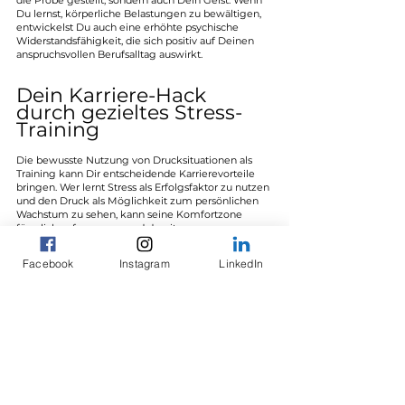
die Probe gestellt, sondern auch Dein Geist. Wenn 
Du lernst, körperliche Belastungen zu bewältigen, 
entwickelst Du auch eine erhöhte psychische 
Widerstandsfähigkeit, die sich positiv auf Deinen 
anspruchsvollen Berufsalltag auswirkt.
Dein Karriere-Hack 
durch gezieltes Stress-
Training
Die bewusste Nutzung von Drucksituationen als 
Training kann Dir entscheidende Karrierevorteile 
bringen. Wer lernt Stress als Erfolgsfaktor zu nutzen 
und den Druck als Möglichkeit zum persönlichen 
Wachstum zu sehen, kann seine Komfortzone 
förmlich aufsprengen und damit neue 
Karrierechancen eröffnen!
Fazit
Facebook
Instagram
LinkedIn
Stress ist so vielschichtig und komplex wie unser 
Körper. Indem wir die richtige Dosierung 
beherrschen, können wir seine transformative Kraft 
nutzen und uns selbst zu Höchstleistungen 
antreiben. Die Kunst der Bewältigung und 
Selbstregulierung ermöglicht es uns, toxischen 
Stress zu vermeiden und stattdessen 
herausfordernde Situationen als Trainings-Boost für 