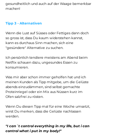
gesundheitlich und auch auf der Waage bemerkbar 
machen!
Tipp 3 - Alternativen
Wenn die Lust auf Süsses oder Fettiges dann doch 
so gross ist, dass Du kaum widerstehen kannst, 
kann es durchaus Sinn machen, sich eine 
"gesündere" Alternative zu suchen.
Ich persönlich tendiere meistens am Abend beim 
Netflix schauen dazu, ungesundes Essen zu 
konsumieren.
Was mir aber schon immer geholfen hat und ich 
meinen Kunden als Tipp mitgebe, um die Gelüste 
abends einzudämmen, sind selbst gemachte 
Proteinriegel oder ein Mix aus Nüssen kurz im 
Ofen salzfrei zu rösten.
Wenn Du diesen Tipp mal für eine Woche umsetzt, 
wirst Du merken, dass die Gelüste nachlassen 
werden.
"I can´t control everything in my life, but i can 
control what i put in my body!"
_