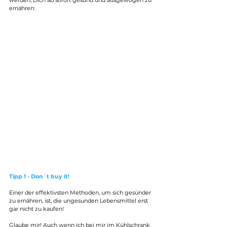
werden, Dich ab sofort gesund und ausgewogen zu 
ernähren:
Tipp 1 - Don´t buy it!
Einer der effektivsten Methoden, um sich gesünder 
zu ernähren, ist, die ungesunden Lebensmittel erst 
gar nicht zu kaufen!
Glaube mir! Auch wenn ich bei mir im Kühlschrank 