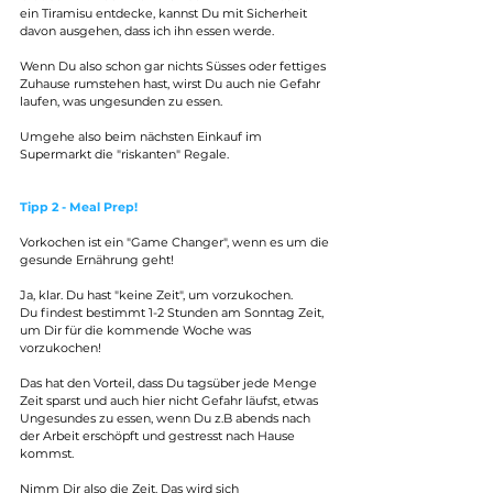
ein Tiramisu entdecke, kannst Du mit Sicherheit 
davon ausgehen, dass ich ihn essen werde.
Wenn Du also schon gar nichts Süsses oder fettiges 
Zuhause rumstehen hast, wirst Du auch nie Gefahr 
laufen, was ungesunden zu essen.
Umgehe also beim nächsten Einkauf im 
Supermarkt die "riskanten" Regale.
Tipp 2 - Meal Prep!
Vorkochen ist ein "Game Changer", wenn es um die 
gesunde Ernährung geht! 
Ja, klar. Du hast "keine Zeit", um vorzukochen.
Du findest bestimmt 1-2 Stunden am Sonntag Zeit, 
um Dir für die kommende Woche was 
vorzukochen!
Das hat den Vorteil, dass Du tagsüber jede Menge 
Zeit sparst und auch hier nicht Gefahr läufst, etwas 
Ungesundes zu essen, wenn Du z.B abends nach 
der Arbeit erschöpft und gestresst nach Hause 
kommst. 
Nimm Dir also die Zeit. Das wird sich 