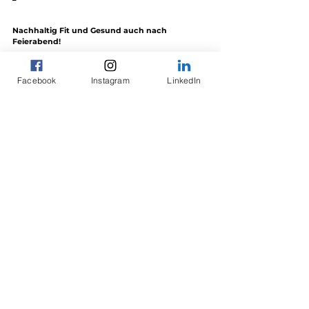
Nachhaltig Fit und Gesund auch nach 
Feierabend!
Als Personal Trainer in Schaffhausen verhelfe ich Dir 
Schritt für Schritt zu einem fitten und gesunden 
Facebook
Instagram
LinkedIn
Körper, damit Du auch nach Feierabend 
energiegeladen und ohne Beschwerden den 
Abend mit Familie und Freunden geniessen kannst.
Melde 
HIER
für ein kostenloses Erstgespräch mit 
mir!
Kommentare
Kommentar verfassen...