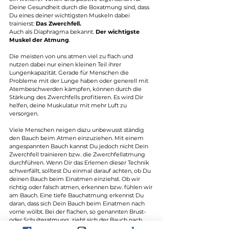
Deine Gesundheit durch die Boxatmung sind, dass 
Du eines deiner wichtigsten Muskeln dabei 
trainierst: 
Das Zwerchfell. 
Auch als Diaphragma bekannt. 
Der wichtigste 
Muskel der Atmung
.
Die meisten von uns atmen viel zu flach und 
nutzen dabei nur einen kleinen Teil ihrer 
Lungenkapazität. Gerade für Menschen die 
Probleme mit der Lunge haben oder generell mit 
Atembeschwerden kämpfen, können durch die 
Stärkung des Zwerchfells profitieren. Es wird Dir 
helfen, deine Muskulatur mit mehr Luft zu 
versorgen. 
Viele Menschen neigen dazu unbewusst ständig 
den Bauch beim Atmen einzuziehen. Mit einem 
angespannten Bauch kannst Du jedoch nicht Dein 
Zwerchfell trainieren bzw. die Zwerchfellatmung 
durchführen. Wenn Dir das Erlernen dieser Technik 
schwerfällt, solltest Du einmal darauf achten, ob Du 
deinen Bauch beim Einatmen einziehst. 
Ob wir 
richtig oder falsch atmen, erkennen bzw. fühlen wir 
am Bauch. Eine tiefe Bauchatmung erkennst Du 
daran, dass sich Dein Bauch beim Einatmen nach 
vorne wölbt. Bei der flachen, so genannten Brust- 
oder Schulteratmung, zieht sich der Bauch nach 
innen. In diesem Fall nehmen wir pro Atemzug 