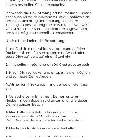
einer stressvollen Situation brauchst.
Ich wende die Box-Atmung oft bei meinen Kunden 
aber auch privat im Abwärmteil bzw. Cooldown an, 
um die Aktivierung der Erholung nach dem 
Training zu beschleunigen. Sie wird auch weltweit 
von Ärzten, Polizisten und Sportlern angewendet, 
um sich möglichst schnell zu entspannen. 
Und so funktioniert die Boxatmung:
1
. Leg Dich in einer ruhigen Umgebung auf dem 
Rücken mit den Füssen gegen eine Wand oder 
setze Dich aufrecht auf einen Stuhl hin
2
. Knie sollten möglichst um 90 Grad gebeugt sein
3
. Mach Dich so locker und entspannt wie möglich 
und schliesse Deine Augen
4
. Atme nun 4 Sekunden lang tief durch die Nase 
ein
5
. Versuche beim Einatmen, Deinen unteren 
Rücken in den Boden zu drücken und fülle dabei 
Deinen ganzen Bauch
6
. Nun halte für 4 Sekunden und dann für 4 
Sekunden aus dem Mund ausatmen.
Dein Bauch sollte jetzt wieder flacher werden.
7
. Nochmals für 4 Sekunden wieder halten