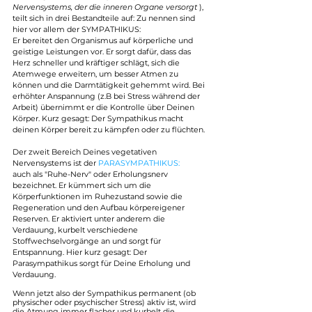
Nervensystems, der die inneren Organe versorgt 
), 
teilt sich in drei Bestandteile
 auf: Zu nennen sind 
hier vor allem der SYMPATHIKUS: 
Er bereitet den Organismus auf körperliche und 
geistige Leistungen vor. Er sorgt dafür, dass das 
Herz schneller und kräftiger schlägt, sich die 
Atemwege erweitern, um besser Atmen zu 
können und die Darmtätigkeit gehemmt wird. Bei 
erhöhter Anspannung (z.B bei Stress während der 
Arbeit) übernimmt er die Kontrolle über Deinen 
Körper. Kurz gesagt: Der Sympathikus macht 
deinen Körper bereit zu kämpfen oder zu flüchten.
Der zweit Bereich Deines vegetativen 
Nervensystems ist der 
PARASYMPATHIKUS: 
auch 
als "Ruhe-Nerv" oder Erholungsnerv 
bezeichnet. Er
kümmert sich um die 
Körperfunktionen im Ruhezustand sowie die 
Regeneration und den Aufbau körpereigener 
Reserven. Er aktiviert unter anderem die 
Verdauung, kurbelt verschiedene 
Stoffwechselvorgänge an und sorgt für 
Entspannung. Hier kurz gesagt: Der 
Parasympathikus sorgt für Deine Erholung und 
Verdauung.
Wenn jetzt also der Sympathikus permanent (ob 
physischer oder psychischer Stress) aktiv ist, wird 
die Atmung immer flacher und kurbelt die 