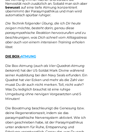
Nervosität noch zusätzlich an. Sobald man sich aber 
bewusst
 auf eine tiefe Atmung konzentriert 
übernimmt der Parasympathikus und man wird 
automatisch spürbar ruhiger.
Die Technik folgender Übung, die ich Dir heute 
zeigen möchte, besteht darin, genau diese 
parasympathische Reaktion hervorzurufen und zu 
beschleunigen, was Dich schnell vom Alltagsstress 
aber auch von einem intensiven Training erholen 
lässt.
DIE BOX-
ATMUNG
Die Box-Atmung (
auch als Vier-Quadrat-Atmung 
bekannt
) hat der US-Soldat Mark Divine während 
seiner Ausbildung bei den Navy Seals erfunden. Ein 
Quadrat hat vier Ecken und mehr als die Zahl vier 
musst Du dir auch nicht merken. Toll, nicht wahr? 
Was Du lediglich brauchst ist eine ruhige 
Umgebung ohne nervigen Vorgesetzten und 5 
Minuten!
Die Boxatmung beschleunigt die Genesung bzw. 
deine Regenerationszeit, indem sie das 
parasympathische Nervensystem aktiviert. Wie ich 
oben geschrieben habe, ist der Parasympathikus 
unter anderem für Ruhe, Entspannung und 
Erholung verantwortlich. Genau das, was Du nach 