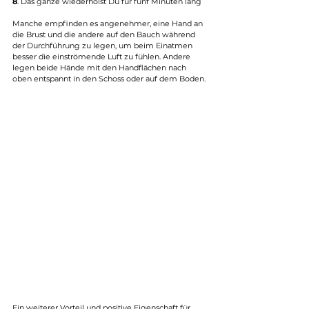
8
. Das ganze wiederholst Du für fünf Minuten lang
Manche empfinden es angenehmer, eine Hand an 
die Brust und die andere auf den Bauch während 
der Durchführung zu legen, um beim Einatmen 
besser die einströmende Luft zu fühlen. Andere 
legen beide Hände mit den Handflächen nach 
oben entspannt in den Schoss oder auf dem Boden.
Ein weiterer Vorteil und positive Eigenschaft für 