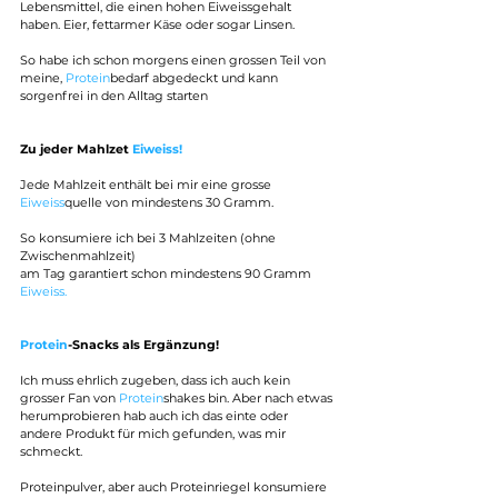
Lebensmittel, die einen hohen Eiweissgehalt 
haben. Eier, fettarmer Käse oder sogar Linsen.
So habe ich schon morgens einen grossen Teil von 
meine, 
Protein
bedarf abgedeckt und kann 
sorgenfrei in den Alltag starten
Zu jeder Mahlzet
 Eiweiss!
Jede Mahlzeit enthält bei mir eine grosse 
Eiweiss
quelle von mindestens 30 Gramm.
So konsumiere ich bei 3 Mahlzeiten (ohne 
Zwischenmahlzeit) 
am Tag garantiert schon mindestens 90 Gramm 
Eiweiss.
Protein
-Snacks als Ergänzung!
Ich muss ehrlich zugeben, dass ich auch kein 
grosser Fan von 
Protein
shakes bin. Aber nach etwas 
herumprobieren hab auch ich das einte oder 
andere Produkt für mich gefunden, was mir 
schmeckt.
Proteinpulver, aber auch Proteinriegel konsumiere 