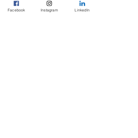
Setze diese 4 hilfreiche Tipps heute noch um, und 
so wirst auch Du ab jetzt Deinen täglichen 
Facebook
Instagram
LinkedIn
Eiweissbedarf spielend leicht erreichen.
-
Dein 
Personal Trainer
 Mauri
Kommentare
Kommentar verfassen...