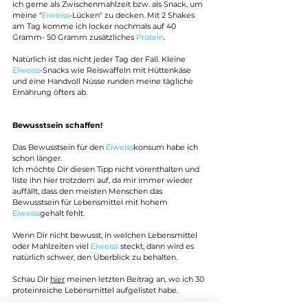
ich gerne als Zwischenmahlzeit bzw. als Snack, um 
meine "
Eiweiss
-Lücken" zu decken. Mit 2 Shakes 
am Tag komme ich locker nochmals auf 40 
Gramm- 50 Gramm zusätzliches 
Protein
.
Natürlich ist das nicht jeder Tag der Fall. Kleine 
Eiweiss
-Snacks wie Reiswaffeln mit Hüttenkäse 
und eine Handvoll Nüsse runden meine tägliche 
Ernährung öfters ab.
Bewusstsein schaffen!
Das Bewusstsein für den 
Eiweiss
konsum habe ich 
schon länger.
Ich möchte Dir diesen Tipp nicht vorenthalten und 
liste ihn hier trotzdem auf, da mir immer wieder 
auffällt, dass den meisten Menschen das 
Bewusstsein für Lebensmittel mit hohem
Eiweiss
gehalt fehlt.
Wenn Dir nicht bewusst, in welchen Lebensmittel 
oder Mahlzeiten viel 
Eiweiss
 steckt, dann wird es 
natürlich schwer, den Überblick zu behalten.
Schau Dir 
hier
 meinen letzten Beitrag an, wo ich 30 
proteinreiche Lebensmittel aufgelistet habe.