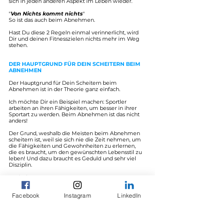
sich in jeden anderen Aspekt im Leben wieder.
"
Von Nichts kommt nichts
"
So ist das auch beim Abnehmen.
Hast Du diese 2 Regeln einmal verinnerlicht, wird 
Dir und deinen Fitnesszielen nichts mehr im Weg 
stehen.
DER HAUPTGRUND FÜR DEIN SCHEITERN BEIM 
ABNEHMEN
Der Hauptgrund für Dein Scheitern beim 
Abnehmen ist in der Theorie ganz einfach.
Ich möchte Dir ein Beispiel machen: Sportler 
arbeiten an ihren Fähigkeiten, um besser in ihrer 
Sportart zu werden. Beim Abnehmen ist das nicht 
anders! 
Der Grund, weshalb die Meisten beim Abnehmen 
scheitern ist, weil sie sich nie die Zeit nehmen, um 
die Fähigkeiten und Gewohnheiten zu erlernen, 
die es braucht, um den gewünschten Lebensstil zu 
leben! Und dazu braucht es Geduld und sehr viel 
Disziplin.
Nach dem Motto
:
"Der Weg ist das Ziel"
Facebook
Instagram
LinkedIn
Dein Personal Trainer Mauri