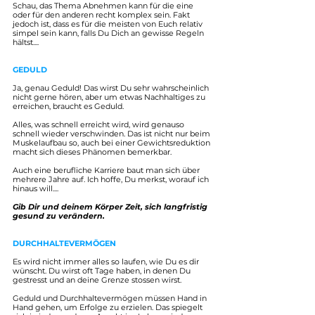
Schau, das Thema Abnehmen kann für die eine 
oder für den anderen recht komplex sein. Fakt 
jedoch ist, dass es für die meisten von Euch relativ 
simpel sein kann, falls Du Dich an gewisse Regeln 
hältst....
GEDULD
Ja, genau Geduld! Das wirst Du sehr wahrscheinlich 
nicht gerne hören, aber um etwas Nachhaltiges zu 
erreichen, braucht es Geduld.
Alles, was schnell erreicht wird, wird genauso 
schnell wieder verschwinden. Das ist nicht nur beim 
Muskelaufbau so, auch bei einer Gewichtsreduktion 
macht sich dieses Phänomen bemerkbar. 
Auch eine berufliche Karriere baut man sich über 
mehrere Jahre auf. Ich hoffe, Du merkst, worauf ich 
hinaus will....
Gib Dir und deinem Körper Zeit, sich langfristig 
gesund zu verändern.
DURCHHALTEVERMÖGEN
Es wird nicht immer alles so laufen, wie Du es dir 
wünscht. Du wirst oft Tage haben, in denen Du 
gestresst und an deine Grenze stossen wirst.
Geduld und Durchhaltevermögen müssen Hand in 
Hand gehen, um Erfolge zu erzielen. Das spiegelt 