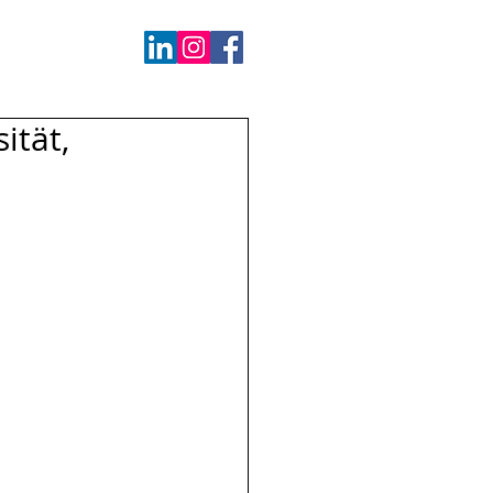
ität,