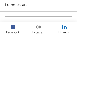
Kommentare
Kommentar verfassen...
Facebook
Instagram
LinkedIn
Mauri´s Personal Training
Rundbuckstrasse 2
Neuhausen am Rheinfall, 8212
gallucci.mauri@gmail.com
079 845 43 05
Impressum
Datenschutz
Ethikkodex