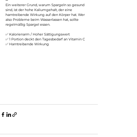
➖
Ein weiterer Grund, warum Spargeln so gesund 
sind, ist der hohe Kaliumgehalt, der eine 
harntreibende Wirkung auf den Körper hat. Wer 
also Probleme beim Wasserlassen hat, sollte 
regelmäßig Spargel essen.
✅ Kalorienarm / Hoher Sättigungswert
✅ 1 Portion deckt den Tagesbedarf an Vitamin C
✅ Harntreibende Wirkung