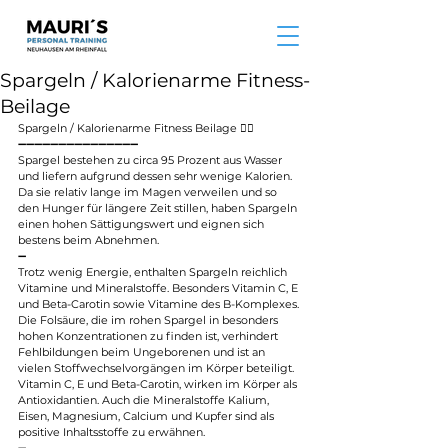
Spargeln / Kalorienarme Fitness-
Beilage
Spargeln / Kalorienarme Fitness Beilage 👌🏽
➖➖➖➖➖➖➖➖➖➖➖➖➖➖➖
Spargel bestehen zu circa 95 Prozent aus Wasser 
und liefern aufgrund dessen sehr wenige Kalorien. 
Da sie relativ lange im Magen verweilen und so 
den Hunger für längere Zeit stillen, haben Spargeln 
einen hohen Sättigungswert und eignen sich 
bestens beim Abnehmen.
➖
Trotz wenig Energie, enthalten Spargeln reichlich 
Vitamine und Mineralstoffe. Besonders Vitamin C, E 
und Beta-Carotin sowie Vitamine des B-Komplexes. 
Die Folsäure, die im rohen Spargel in besonders 
hohen Konzentrationen zu finden ist, verhindert 
Fehlbildungen beim Ungeborenen und ist an 
vielen Stoffwechselvorgängen im Körper beteiligt.
Vitamin C, E und Beta-Carotin, wirken im Körper als 
Antioxidantien. Auch die Mineralstoffe Kalium, 
Eisen, Magnesium, Calcium und Kupfer sind als 
positive Inhaltsstoffe zu erwähnen.