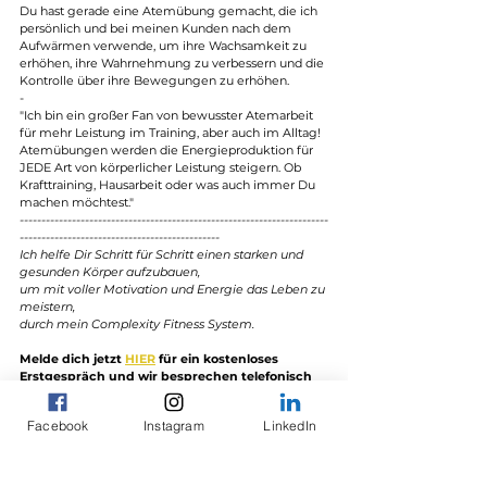
Du hast gerade eine Atemübung gemacht, die ich 
persönlich und bei meinen Kunden nach dem 
Aufwärmen verwende, um ihre Wachsamkeit zu 
erhöhen, ihre Wahrnehmung zu verbessern und die 
Kontrolle über ihre Bewegungen zu erhöhen.
-
"
Ich bin ein großer Fan von bewusster Atemarbeit 
für mehr Leistung im Training, aber auch im Alltag! 
Atemübungen werden die Energieproduktion für 
JEDE Art von körperlicher Leistung steigern. Ob 
Krafttraining, Hausarbeit oder was auch immer Du 
machen möchtest."
-----------------------------------------------------------------------
----------------------------------------------
Ich helfe Dir Schritt für Schritt einen starken und 
gesunden Körper aufzubauen,
um mit voller Motivation und Energie das Leben zu 
meistern,
durch mein Complexity Fitness System. 
Melde dich jetzt 
HIER
 für ein kostenloses 
Erstgespräch und wir besprechen telefonisch 
Deine aktuelle Situation.
Facebook
Instagram
LinkedIn
Dein Personal Trainer Maurizio 