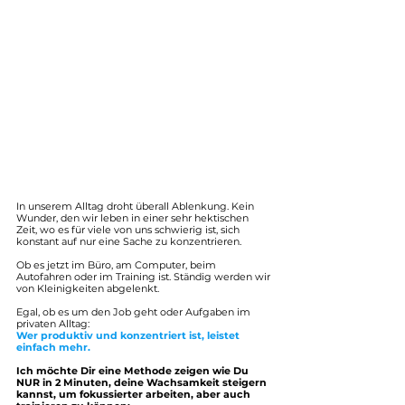
In unserem Alltag droht überall Ablenkung. Kein 
Wunder, den wir leben in einer sehr hektischen 
Zeit, wo es für viele von uns schwierig ist, sich 
konstant auf nur eine Sache zu konzentrieren.
Ob es jetzt im Büro, am Computer, beim 
Autofahren oder im Training ist. Ständig werden wir 
von Kleinigkeiten abgelenkt.
Egal, ob es um den Job geht oder Aufgaben im 
privaten Alltag: 
Wer produktiv und konzentriert ist, leistet 
einfach mehr.
Ich möchte Dir eine Methode zeigen wie Du 
NUR in 2 Minuten, deine Wachsamkeit steigern 
kannst, um fokussierter arbeiten, aber auch 