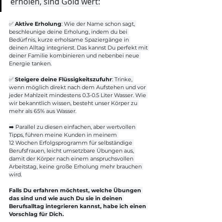
erholen, sind Gold wert:
✅ 
Aktive Erholung
: Wie der Name schon sagt, 
beschleunige deine Erholung, indem du bei 
Bedürfnis, kurze erholsame Spaziergänge in 
deinen Alltag integrierst. Das kannst Du perfekt mit 
deiner Familie kombinieren und nebenbei neue 
Energie tanken.
✅ 
Steigere deine Flüssigkeitszufuhr
: Trinke, 
wenn möglich direkt nach dem Aufstehen und vor 
jeder Mahlzeit mindestens 0.3-0.5 Liter Wasser. Wie 
wir bekanntlich wissen, besteht unser Körper zu 
mehr als 65% aus Wasser.
➡️ Parallel zu diesen einfachen, aber wertvollen 
Tipps, führen meine Kunden in meinem 
12 Wochen Erfolgsprogramm für selbständige 
Berufsfrauen, leicht umsetzbare Übungen aus, 
damit der Körper nach einem anspruchsvollen 
Arbeitstag, keine große Erholung mehr brauchen 
wird.
Falls Du erfahren möchtest, welche Übungen 
das sind und wie auch Du sie in deinen 
Berufsalltag integrieren kannst, habe ich einen 
Vorschlag für Dich.