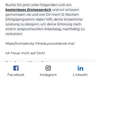
Buche Dir jetzt unter folgenden Link ein 
kostenloses Erstgespräch
 und wir schauen 
gemeinsam ob und wie Dir mein 12 Wochen 
Erfolgsprogramm dabei hilft, deine körperliche 
Leistung zu steigern, um deine Erholung nach 
einem anspruchsvollen Arbeitstag, nachhaltig zu 
verkürzen:
https://complexity-fitness.youcanbook.me/
Ich freue mich auf Dich!
Dein Personal Fitness Trainer
Maurizio Gallucci
Facebook
Instagram
LinkedIn
Kommentare
Kommentar verfassen...