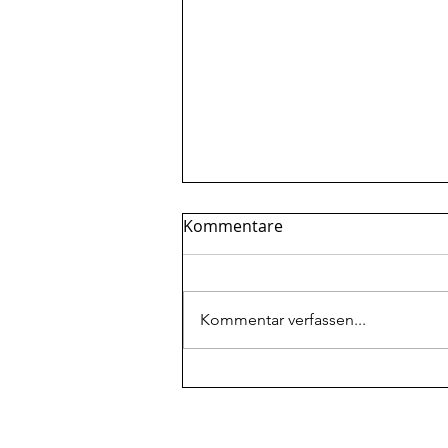
Kommentare
Kommentar verfassen...
Mehr Protein beim
Abnehmen: Warum es oft
nicht reicht