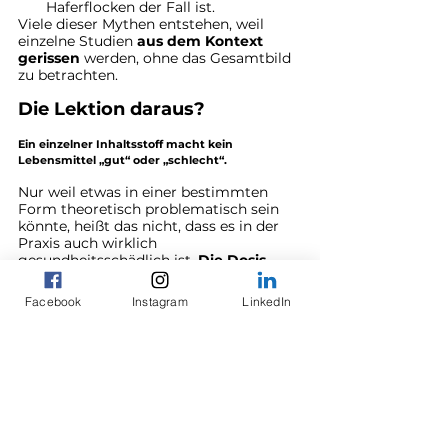
Haferflocken der Fall ist.
Viele dieser Mythen entstehen, weil 
einzelne Studien 
aus dem Kontext 
gerissen
 werden, ohne das Gesamtbild 
zu betrachten.
Die Lektion daraus?
Ein einzelner Inhaltsstoff macht kein 
Lebensmittel „gut“ oder „schlecht“.
Nur weil etwas in einer bestimmten 
Form theoretisch problematisch sein 
könnte, heißt das nicht, dass es in der 
Praxis auch wirklich 
gesundheitsschädlich ist. 
Die Dosis 
und die Zubereitung machen den 
Unterschied.
Facebook
Instagram
LinkedIn
Also: Keine Panik vor Haferflocken!
Hafer ist eine 
hochwertige Quelle für 
Ballaststoffe, Antioxidantien und 
Beta-Glucane
, die nachweislich den 
Cholesterinspiegel senken und die 
Darmgesundheit fördern.
Lass dich also nicht von Mythen 