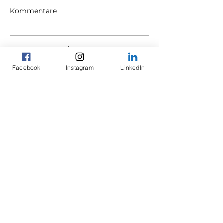
Kommentare
Kommentar verfassen...
Facebook
Instagram
LinkedIn
Mauri´s Personal Training
Rundbuckstrasse 2
Neuhausen am Rheinfall, 8212
gallucci.mauri@gmail.com
079 845 43 05
Impressum
Datenschutz
Ethikkodex