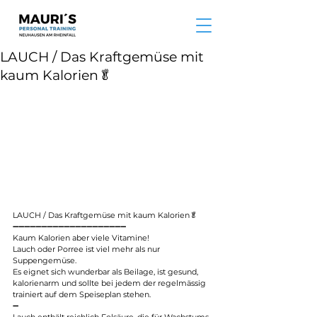
LAUCH / Das Kraftgemüse mit
kaum Kalorien🥬
LAUCH / Das Kraftgemüse mit kaum Kalorien🥬
➖➖➖➖➖➖➖➖➖➖➖➖➖➖➖➖➖➖➖➖
Kaum Kalorien aber viele Vitamine!
Lauch oder Porree ist viel mehr als nur 
Suppengemüse.
Es eignet sich wunderbar als Beilage, ist gesund, 
kalorienarm und sollte bei jedem der regelmässig 
trainiert auf dem Speiseplan stehen.
➖
Lauch enthält reichlich Folsäure, die für Wachstums- 