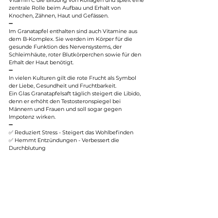
Vitamin C die Bildung von Kollagen und spielt eine 
zentrale Rolle beim Aufbau und Erhalt von 
Knochen, Zähnen, Haut und Gefässen.
➖
Im Granatapfel enthalten sind auch Vitamine aus 
dem B-Komplex. Sie werden im Körper für die 
gesunde Funktion des Nervensystems, der 
Schleimhäute, roter Blutkörperchen sowie für den 
Erhalt der Haut benötigt.
➖
In vielen Kulturen gilt die rote Frucht als Symbol 
der Liebe, Gesundheit und Fruchtbarkeit.
Ein Glas Granatapfelsaft täglich steigert die Libido, 
denn er erhöht den Testosteronspiegel bei 
Männern und Frauen und soll sogar gegen 
Impotenz wirken.
➖
✅ Reduziert Stress - Steigert das Wohlbefinden
✅ Hemmt Entzündungen - Verbessert die 
Durchblutung 