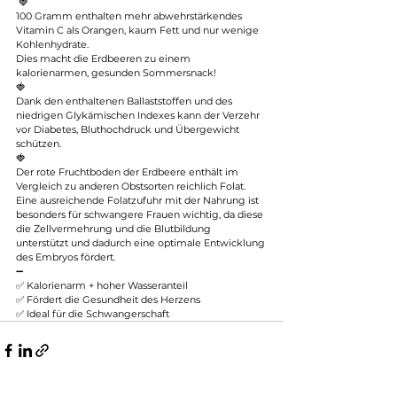
 🍓
100 Gramm enthalten mehr abwehrstärkendes 
Vitamin C als Orangen, kaum Fett und nur wenige 
Kohlenhydrate.
Dies macht die Erdbeeren zu einem 
kalorienarmen, gesunden Sommersnack!
🍓
Dank den enthaltenen Ballaststoffen und des 
niedrigen Glykämischen Indexes kann der Verzehr 
vor Diabetes, Bluthochdruck und Übergewicht 
schützen.
🍓
Der rote Fruchtboden der Erdbeere enthält im 
Vergleich zu anderen Obstsorten reichlich Folat. 
Eine ausreichende Folatzufuhr mit der Nahrung ist 
besonders für schwangere Frauen wichtig, da diese 
die Zellvermehrung und die Blutbildung 
unterstützt und dadurch eine optimale Entwicklung 
des Embryos fördert.
➖
✅ Kalorienarm + hoher Wasseranteil
✅ Fördert die Gesundheit des Herzens
✅ Ideal für die Schwangerschaft