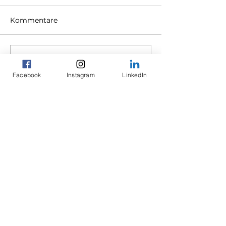
Kommentare
Kommentar verfassen...
Facebook
Instagram
LinkedIn
Mauri´s Personal Training
Rundbuckstrasse 2
Neuhausen am Rheinfall, 8212
gallucci.mauri@gmail.com
079 845 43 05
Impressum
Datenschutz
Ethikkodex