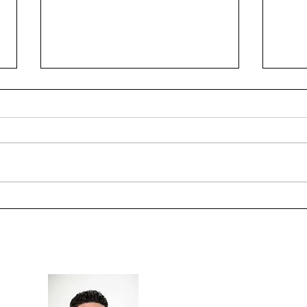
Abnehmen trotz Stress - Ein
Abne
Denkfehler, den viele
Kohl
machen.
funkt