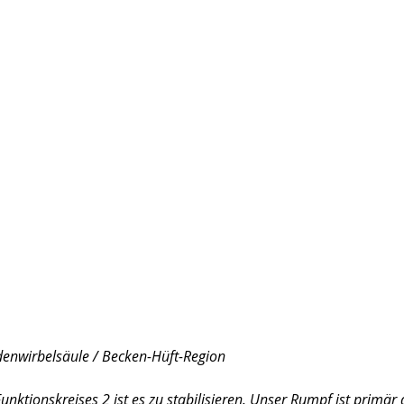
denwirbelsäule / Becken-Hüft-Region
nktionskreises 2 ist es zu stabilisieren. Unser Rumpf ist primär 