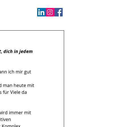
, dich in jedem 
ann ich mir gut 
rd man heute mit 
für Viele da 
 wird immer mit 
itiven 
rt Komplex 