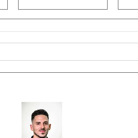
Abnehmen trotz Stress - Ein
Abne
Denkfehler, den viele
Kohl
machen.
funkt