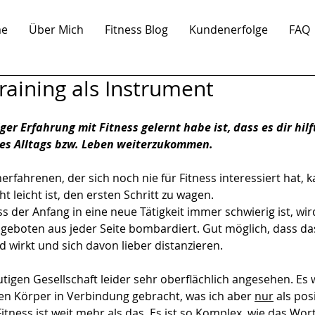
e
Über Mich
Fitness Blog
Kundenerfolge
FAQ
raining als Instrument
er Erfahrung mit Fitness gelernt habe ist, dass es dir hilft
es Alltags bzw. Leben weiterzukommen.
erfahrenen, der sich noch nie für Fitness interessiert hat, k
ht leicht ist, den ersten Schritt zu wagen. 
 der Anfang in eine neue Tätigkeit immer schwierig ist, wi
geboten aus jeder Seite bombardiert. Gut möglich, dass das 
wirkt und sich davon lieber distanzieren.
utigen Gesellschaft leider sehr oberflächlich angesehen. Es
n Körper in Verbindung gebracht, was ich aber 
nur
 als pos
itness ist weit mehr als das. Es ist so Komplex, wie das Wo