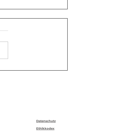
hmen trotz
enhydrate: So
ioniert’s
Datenschutz
Ethikkodex