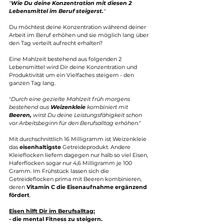
"
Wie Du deine Konzentration mit diesen 2 
Lebensmittel im Beruf steigerst.
"
Du möchtest deine Konzentration während deiner 
Arbeit im Beruf erhöhen und sie möglich lang über 
den Tag verteilt aufrecht erhalten? 
Eine Mahlzeit bestehend aus folgenden 2 
Lebensmittel wird Dir deine Konzentration und 
Produktivität um ein Vielfaches steigern - den 
ganzen Tag lang.
"
Durch eine gezielte Mahlzeit früh morgens 
bestehend aus 
Weizenkleie
 kombiniert mit
Beeren,
 wirst Du deine Leistungsfähigkeit schon 
vor Arbeitsbeginn für den Berufsalltag erhöhen."
Mit durchschnittlich 16 Milligramm ist Weizenkleie 
das 
eisenhaltigste
 Getreideprodukt. Andere 
Kleieflocken liefern dagegen nur halb so viel Eisen, 
Haferflocken sogar nur 4,6 Milligramm je 100 
Gramm. Im Frühstück lassen sich die 
Getreideflocken prima mit 
Beeren
 kombinieren, 
deren 
Vitamin C die Eisenaufnahme ergänzend 
fördert
.
Eisen hilft Dir im Berufsalltag:
- die mental Fitness zu steigern.