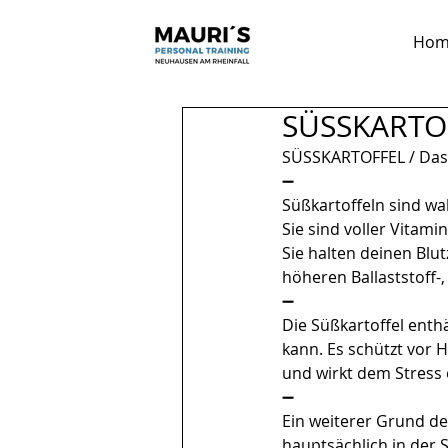
Hom
SÜSSKARTOF
SÜSSKARTOFFEL / Da
➖ 
Süßkartoffeln sind wa
Sie sind voller Vitami
Sie halten deinen Blut
höheren Ballaststoff-,
➖
Die Süßkartoffel enthä
kann. Es schützt vor H
und wirkt dem Stress
➖
Ein weiterer Grund der
hauptsächlich in der S