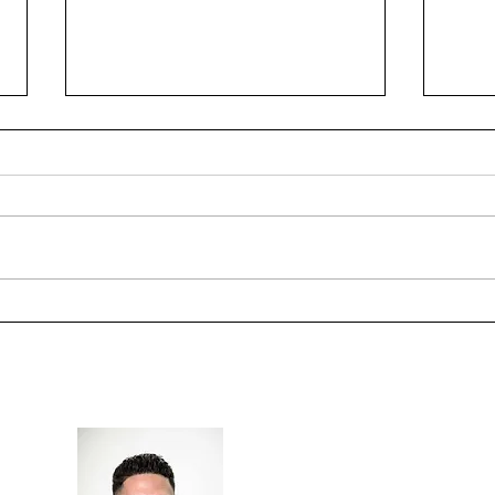
Abnehmen trotz Stress - Ein
Abne
Denkfehler, den viele
Kohl
machen.
funkt