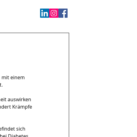
n mit einem 
t.
heit auswirken 
indert Krämpfe 
efindet sich 
bei Diabetes 