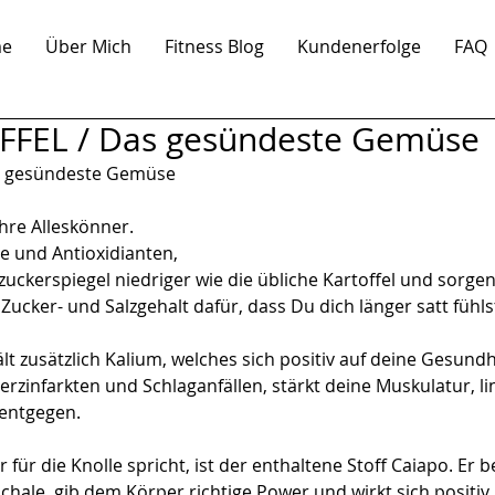
e
Über Mich
Fitness Blog
Kundenerfolge
FAQ
FEL / Das gesündeste Gemüse
s gesündeste Gemüse
hre Alleskönner.
ne und Antioxidianten,
zuckerspiegel niedriger wie die übliche Kartoffel und sorge
 Zucker- und Salzgehalt dafür, dass Du dich länger satt fühls
lt zusätzlich Kalium, welches sich positiv auf deine Gesund
erzinfarkten und Schlaganfällen, stärkt deine Muskulatur, l
 entgegen.
 für die Knolle spricht, ist der enthaltene Stoff Caiapo. Er b
chale, gib dem Körper richtige Power und wirkt sich positiv 