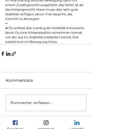
Im Krafttraining wird die Bewegung dann mit 
einem Zusatzgewicht ausgeführt, das höher ist als 
das Körpergewicht. Mann muss über sehr gute 
Stabilität verfügen, bevor man beginnt, das 
Gewicht zu bewegen.
➖
➡ Du solltest also zuerst gute Mobilität entwickeln, 
bevor Du eine Körperposition einnehmen kannst, 
von der aus Du Stabilität erarbeiten kannst. Erst 
zuletzt kommt Bewegung hinzu. 
Kommentare
Kommentar verfassen...
Facebook
Instagram
LinkedIn