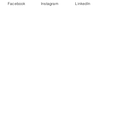
Facebook
Instagram
LinkedIn
Kommentare
Kommentar verfassen...
Mauri´s Personal Training
Rundbuckstrasse 2
Neuhausen am Rheinfall, 8212
gallucci.mauri@gmail.com
079 845 43 05
Impressum
Datenschutz
Ethikkodex