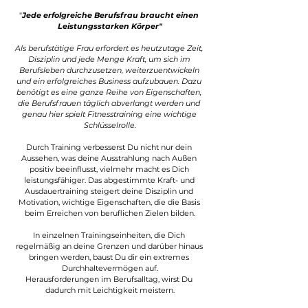
"
Jede erfolgreiche Berufsfrau braucht einen 
Leistungsstarken Körper"
Als berufstätige Frau erfordert es heutzutage Zeit, 
Disziplin und jede Menge Kraft, um sich im 
Berufsleben durchzusetzen, weiterzuentwickeln 
und ein erfolgreiches Business aufzubauen. 
Dazu 
benötigt es eine ganze Reihe von Eigenschaften, 
die Berufsfrauen täglich abverlangt werden und 
genau hier spielt Fitnesstraining eine wichtige 
Schlüsselrolle.⁣
Durch Training verbesserst Du nicht nur dein 
Aussehen, was deine Ausstrahlung 
nach Außen
positiv beeinflusst, vielmehr macht es Dich 
leistungsfähiger. Das abgestimmte Kraft- und 
Ausdauertraining steigert deine Disziplin und 
Motivation, wichtige Eigenschaften, die die Basis 
beim Erreichen von beruflichen Zielen bilden.
In einzelnen Trainingseinheiten, die Dich 
regelmäßig an deine Grenzen und darüber hinaus 
bringen werden, baust Du dir ein extremes 
Durchhaltevermögen auf.
Herausforderungen im Berufsalltag, wirst Du 
dadurch mit Leichtigkeit meistern.