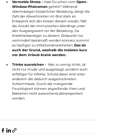
Vermeide Stress -
 Hast Du schon vom 
Open-
Window-Phänomen
 gehört? Während 
übermässiger körperlicher Belastung, steigt die 
Zahl der Abwehrzellen im Blut stark an. 
Entspannt sich der Körper danach wieder, fällt 
die Anzahl der Immunzellen allerdings unter 
den Ausgangswert vor der Belastung. Da 
Krankheitserreger zu diesem Zeitpunkt nur 
vermindert bekämpft werden können, kommt 
es häufiger zu Infektionskrankheiten. 
Das ist 
auch der Grund, weshalb die meisten kurz 
vor dem Urlaub krank werden.
Trinke ausreichen - 
 Wer zu wenig trinkt, ist 
nicht nur müde und ausgelaugt, sondern auch 
anfälliger für Infekte. Schuld daran sind unter 
anderem die dadurch ausgetrockneten 
Schleimhäute. Durch die mangelnde 
Feuchtigkeit können angreifende Viren und 
Bakterien nicht ausreichend abtransportiert 
werden.