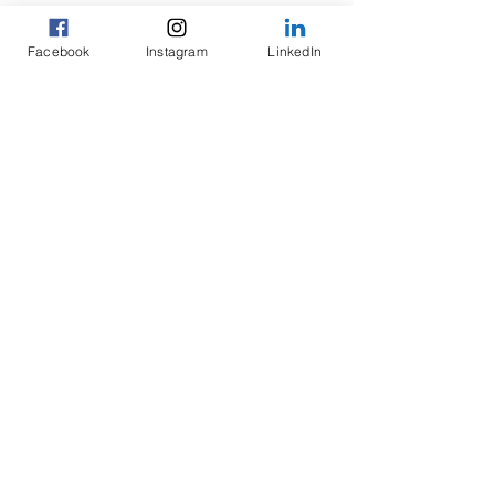
Facebook
Instagram
LinkedIn
Kommentare
Kommentar verfassen...
Mauri´s Personal Training
Rundbuckstrasse 2
Neuhausen am Rheinfall, 8212
gallucci.mauri@gmail.com
079 845 43 05
Impressum