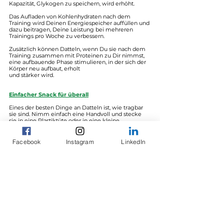
Kapazität, Glykogen zu speichern, wird erhöht.
Das Aufladen von Kohlenhydraten nach dem 
Training wird Deinen Energiespeicher auffüllen und 
dazu beitragen, Deine Leistung bei mehreren 
Trainings pro Woche zu verbessern.
Zusätzlich können Datteln, wenn Du sie nach dem 
Training zusammen mit Proteinen zu Dir nimmst, 
eine aufbauende Phase stimulieren, in der sich der 
Körper neu aufbaut, erholt 
und stärker wird.
Einfacher Snack für überall
Eines der besten Dinge an Datteln ist, wie tragbar 
sie sind. Nimm einfach eine Handvoll und stecke 
sie in eine Plastiktüte oder in eine kleine 
Tupperware.
Zwei bis vier Medjool Datteln sind für die meisten 
Menschen eine gute Portion.
Facebook
Instagram
LinkedIn
Sie eignen sich auch bestens als natürlichen 
Süssstoff in Müslis, indem Du sie klein schneidest.
Ich persönlich kombiniere sie gerne mit Mandeln 
oder einer anderen Nusssorten als Snack 
zwischendurch.
Jetzt, wo Du den ultimativen Treibstoff für Dein 
Training kennst, sollte Dir und einem 
intensiven Training nichts mehr im Wege 